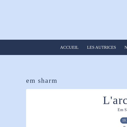
ACCUEIL
LES AUTRICES
N
em sharm
L'ar
Em S
19.