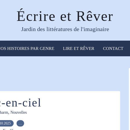
Écrire et Rêver
Jardin des littératures de l'imaginaire
OS HISTOIRES PAR GENRE
LIRE ET RÊVER
CONTACT
c-en-ciel
,
harm
Nouvelles
10.2025
…