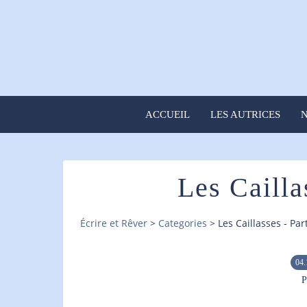
ACCUEIL
LES AUTRICES
N
Les Cailla
Écrire et Rêver
>
Categories
>
Les Caillasses - Par
04.
P