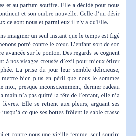
res et au parfum souffre. Elle a décidé pour nous
Continent et son ombre nouvelle. Celle d’un désir
ux ce sont nous et parmi eux il n'y a qu'Elle.
s imaginer un seul instant que le temps est figé
enons porté contre le cœur. L’enfant sort de son
re avancée sur le ponton. Des regards se cognent
nt à nos visages creusés d’exil pour mieux étirer
ophée. La prise du jour leur semble délicieuse,
s mettre bien plus en péril que nous le sommes
de moi, presque inconsciemment, dernier radeau
Sa main n’a pas quitté la tête de l’enfant, elle n’a
èvres. Elle se retient aux pleurs, arguant ses
e jusqu’à ce que ses bottes frôlent le sable crasse
ui et contre nous une vieille femme, seul sourire