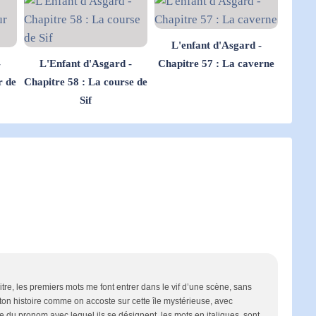
L'enfant d'Asgard -
-
L'Enfant d'Asgard -
Chapitre 57 : La caverne
r de
Chapitre 58 : La course de
Sif
itre, les premiers mots me font entrer dans le vif d’une scène, sans
 ton histoire comme on accoste sur cette île mystérieuse, avec
 du pronom avec lequel ils se désignent, les mots en italiques, sont