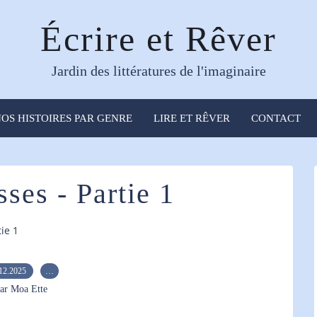
Écrire et Rêver
Jardin des littératures de l'imaginaire
OS HISTOIRES PAR GENRE
LIRE ET RÊVER
CONTACT
sses - Partie 1
tie 1
12.2025
…
ar Moa Ette